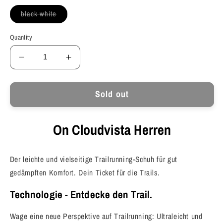
unavailable
Variant
black white
sold
out
or
Quantity
unavailable
Decrease
Increase
quantity
quantity
for
for
Sold out
On
On
Cloudvista
Cloudvista
Herren
Herren
On Cloudvista Herren
Trailrunning
Trailrunning
Der leichte und vielseitige Trailrunning-Schuh für gut
gedämpften Komfort. Dein Ticket für die Trails.
Technologie - Entdecke den Trail.
Wage eine neue Perspektive auf Trailrunning: Ultraleicht und