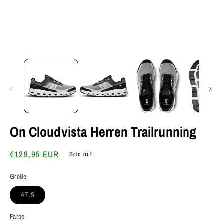
Open
O
media
m
1
2
in
in
modal
m
On Cloudvista Herren Trailrunning
Regular
€129,95 EUR
Sold out
price
Größe
Variant
47.5
sold
out
or
Farbe