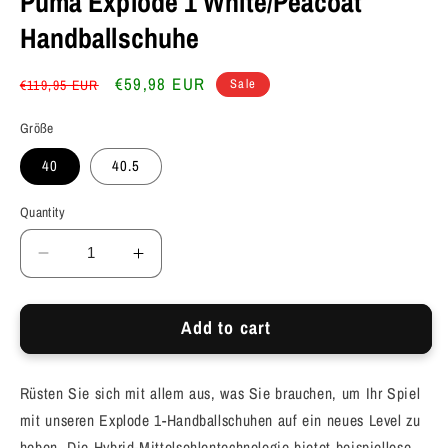
Puma Explode 1 White/Peacoat
Handballschuhe
Regular
Sale
€59,98 EUR
Sale
€119,95 EUR
price
price
Größe
40
40.5
Quantity
Decrease
Increase
quantity
quantity
for
for
Add to cart
Puma
Puma
Explode
Explode
1
1
Rüsten Sie sich mit allem aus, was Sie brauchen, um Ihr Spiel
White/Peacoat
White/Peacoat
Handballschuhe
Handballschuhe
mit unseren Explode 1-Handballschuhen auf ein neues Level zu
heben. Die Hybrid-Mittelsohlentechnologie bietet beispiellose