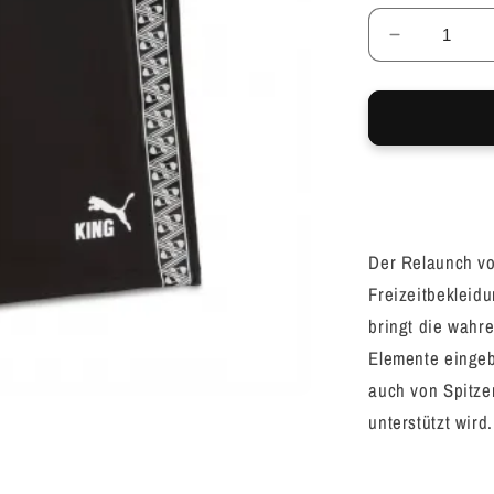
Decrease
quantity
for
Puma
Short
Herren
Der Relaunch vo
Freizeitbekleid
bringt die wahre
Elemente eingeb
auch von Spitzen
unterstützt wird