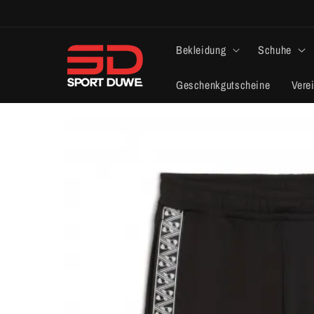
Skip to
content
Bekleidung
Schuhe
Geschenkgutscheine
Vere
Skip to
product
information