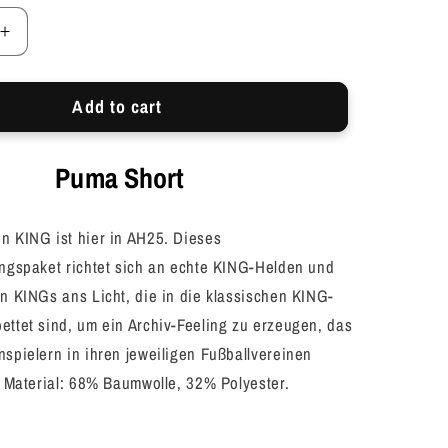
Increase
quantity
for
Add to cart
Puma
Short
Herren
Puma Short
n KING ist hier in AH25. Dieses
ungspaket richtet sich an echte KING-Helden und
n KINGs ans Licht, die in die klassischen KING-
ettet sind, um ein Archiv-Feeling zu erzeugen, das
spielern in ihren jeweiligen Fußballvereinen
. Material: 68% Baumwolle, 32% Polyester.