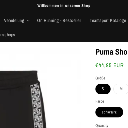
Willkommen in unserem Shop
Veredelung
On Running - Bestseller
Teamsport Kataloge
insshops
Puma Shor
Regular
€44,95 EUR
price
Größe
Va
S
M
so
ou
or
Farbe
un
schwarz
Quantity